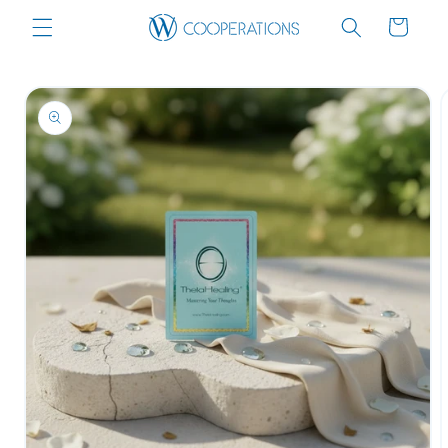
Skip to
Cart
content
Skip to
product
information