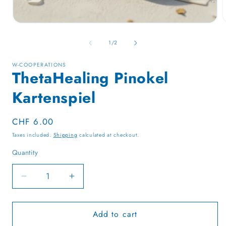
Open
media
1
of
1
/
2
in
i
modal
W-COOPERATIONS
ThetaHealing Pinokel
Kartenspiel
Regular
CHF 6.00
price
Taxes included.
Shipping
calculated at checkout.
Quantity
Quantity
Decrease
Increase
quantity
quantity
for
for
Add to cart
ThetaHealing
ThetaHealing
Pinokel
Pinokel