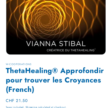
Open
media
1
W-COOPERATIONS
in
ThetaHealing® Approfondir
modal
pour trouver les Croyances
(French)
Regular
CHF 21.50
price
Taxes included.
Shipping
calculated at checkout.