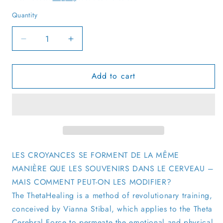
Quantity
Quantity
Decrease
Increase
quantity
quantity
for
for
Add to cart
ThetaHealing®
ThetaHealing®
Approfondir
Approfondir
pour
pour
trouver
trouver
les
les
Croyances
Croyances
(French)
(French)
LES CROYANCES SE FORMENT DE LA MÊME
MANIÈRE QUE LES SOUVENIRS DANS LE CERVEAU –
MAIS COMMENT PEUT-ON LES MODIFIER?
The ThetaHealing is a method of revolutionary training,
conceived by Vianna Stibal, which applies to the Theta
Cerebral Force to permeate the emotional and physical